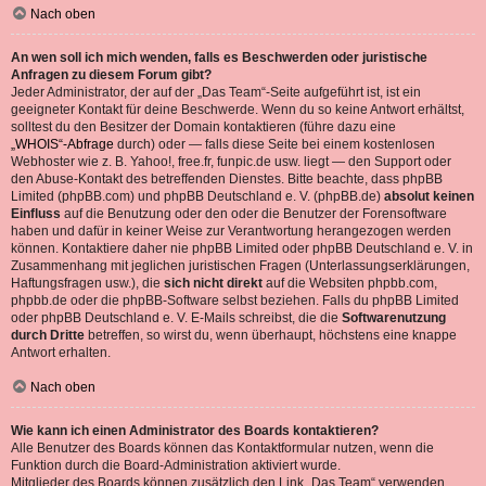
Nach oben
An wen soll ich mich wenden, falls es Beschwerden oder juristische
Anfragen zu diesem Forum gibt?
Jeder Administrator, der auf der „Das Team“-Seite aufgeführt ist, ist ein
geeigneter Kontakt für deine Beschwerde. Wenn du so keine Antwort erhältst,
solltest du den Besitzer der Domain kontaktieren (führe dazu eine
„WHOIS“-Abfrage
durch) oder — falls diese Seite bei einem kostenlosen
Webhoster wie z. B. Yahoo!, free.fr, funpic.de usw. liegt — den Support oder
den Abuse-Kontakt des betreffenden Dienstes. Bitte beachte, dass phpBB
Limited (phpBB.com) und phpBB Deutschland e. V. (phpBB.de)
absolut keinen
Einfluss
auf die Benutzung oder den oder die Benutzer der Forensoftware
haben und dafür in keiner Weise zur Verantwortung herangezogen werden
können. Kontaktiere daher nie phpBB Limited oder phpBB Deutschland e. V. in
Zusammenhang mit jeglichen juristischen Fragen (Unterlassungserklärungen,
Haftungsfragen usw.), die
sich nicht direkt
auf die Websiten phpbb.com,
phpbb.de oder die phpBB-Software selbst beziehen. Falls du phpBB Limited
oder phpBB Deutschland e. V. E-Mails schreibst, die die
Softwarenutzung
durch Dritte
betreffen, so wirst du, wenn überhaupt, höchstens eine knappe
Antwort erhalten.
Nach oben
Wie kann ich einen Administrator des Boards kontaktieren?
Alle Benutzer des Boards können das Kontaktformular nutzen, wenn die
Funktion durch die Board-Administration aktiviert wurde.
Mitglieder des Boards können zusätzlich den Link „Das Team“ verwenden.