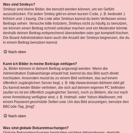
Was sind Smileys?
Smileys sind kleine Bilder, die benutzt werden können, um ein Gefühl
auszudrücken. Für jeden Smiley gibt es einen kurzen Code, z. B. bedeutet :)
fröhlich und :( traurig. Die Liste aller Smileys kannst du beim Verfassen eines
Beitrags sehen. Versuche bitte trotzdem, Smileys nicht zu häufig zu benutzen,
sie können einen Beitrag schnell unlesbar machen und ein Moderator könnte
deshalb deinen Beitrag entsprechend überarbeiten oder gar komplett löschen.
Die Board-Administration kann auch die Anzahl der Smileys begrenzen, die du
in einem Beitrag benutzen kannst.
Nach oben
Kann ich Bilder in meine Beiträge einfügen?
Ja, Bilder können in deinem Beitrag angezeigt werden. Wenn die
Administration Dateianhänge erlaubt hat, kannst du das Bild auch direkt
hochladen. Ansonsten musst du zu einem Bild verlinken, das auf einem
öffentlich zugänglichen Server liegt, z. B. http://www.domain.tld/mein-bild.gif.
Du kannst weder Bilder verlinken, die sich auf deinem eigenen PC befinden
(außer es ist ein öffentlich zugänglicher Server), noch zu Bildern, die nur nach
einer Anmeldung verfügbar sind, z. B. Hotmail- oder Yahoo-Mailboxen, mit
einem Passwort geschützte Seiten usw. Um das Bild anzuzeigen, benutze den
BBCode-Tag „[img]“.
Nach oben
Was sind globale Bekanntmachungen?
Globale Bekanntmachungen beinhalten wichtige Informationen, deshalb