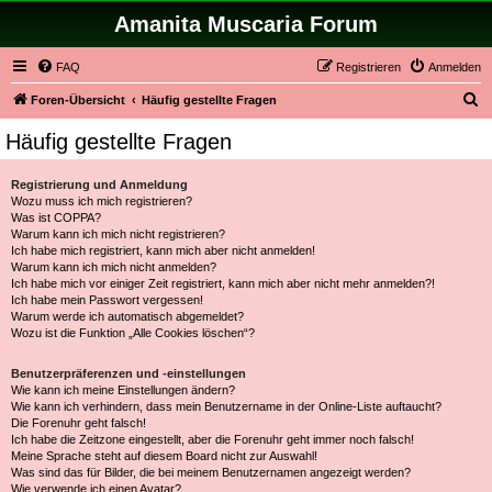
Amanita Muscaria Forum
FAQ
Registrieren
Anmelden
S
Foren-Übersicht
Häufig gestellte Fragen
u
Häufig gestellte Fragen
c
h
Registrierung und Anmeldung
Wozu muss ich mich registrieren?
e
Was ist COPPA?
Warum kann ich mich nicht registrieren?
Ich habe mich registriert, kann mich aber nicht anmelden!
Warum kann ich mich nicht anmelden?
Ich habe mich vor einiger Zeit registriert, kann mich aber nicht mehr anmelden?!
Ich habe mein Passwort vergessen!
Warum werde ich automatisch abgemeldet?
Wozu ist die Funktion „Alle Cookies löschen“?
Benutzerpräferenzen und -einstellungen
Wie kann ich meine Einstellungen ändern?
Wie kann ich verhindern, dass mein Benutzername in der Online-Liste auftaucht?
Die Forenuhr geht falsch!
Ich habe die Zeitzone eingestellt, aber die Forenuhr geht immer noch falsch!
Meine Sprache steht auf diesem Board nicht zur Auswahl!
Was sind das für Bilder, die bei meinem Benutzernamen angezeigt werden?
Wie verwende ich einen Avatar?