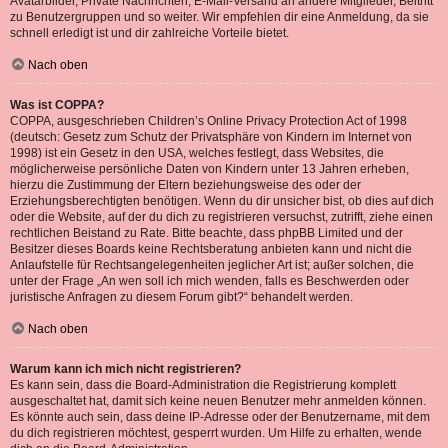
Avatarbilder, Private Nachrichten, E-Mail-Versand an andere Mitglieder, Beitritt
zu Benutzergruppen und so weiter. Wir empfehlen dir eine Anmeldung, da sie
schnell erledigt ist und dir zahlreiche Vorteile bietet.
Nach oben
Was ist COPPA?
COPPA, ausgeschrieben Children’s Online Privacy Protection Act of 1998
(deutsch: Gesetz zum Schutz der Privatsphäre von Kindern im Internet von
1998) ist ein Gesetz in den USA, welches festlegt, dass Websites, die
möglicherweise persönliche Daten von Kindern unter 13 Jahren erheben,
hierzu die Zustimmung der Eltern beziehungsweise des oder der
Erziehungsberechtigten benötigen. Wenn du dir unsicher bist, ob dies auf dich
oder die Website, auf der du dich zu registrieren versuchst, zutrifft, ziehe einen
rechtlichen Beistand zu Rate. Bitte beachte, dass phpBB Limited und der
Besitzer dieses Boards keine Rechtsberatung anbieten kann und nicht die
Anlaufstelle für Rechtsangelegenheiten jeglicher Art ist; außer solchen, die
unter der Frage „An wen soll ich mich wenden, falls es Beschwerden oder
juristische Anfragen zu diesem Forum gibt?“ behandelt werden.
Nach oben
Warum kann ich mich nicht registrieren?
Es kann sein, dass die Board-Administration die Registrierung komplett
ausgeschaltet hat, damit sich keine neuen Benutzer mehr anmelden können.
Es könnte auch sein, dass deine IP-Adresse oder der Benutzername, mit dem
du dich registrieren möchtest, gesperrt wurden. Um Hilfe zu erhalten, wende