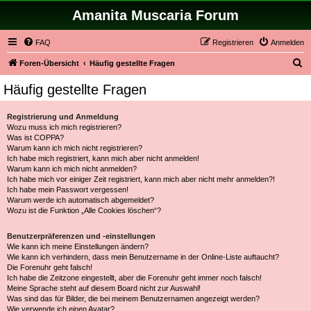
Amanita Muscaria Forum
FAQ
Registrieren
Anmelden
S
Foren-Übersicht
Häufig gestellte Fragen
u
Häufig gestellte Fragen
c
h
Registrierung und Anmeldung
Wozu muss ich mich registrieren?
e
Was ist COPPA?
Warum kann ich mich nicht registrieren?
Ich habe mich registriert, kann mich aber nicht anmelden!
Warum kann ich mich nicht anmelden?
Ich habe mich vor einiger Zeit registriert, kann mich aber nicht mehr anmelden?!
Ich habe mein Passwort vergessen!
Warum werde ich automatisch abgemeldet?
Wozu ist die Funktion „Alle Cookies löschen“?
Benutzerpräferenzen und -einstellungen
Wie kann ich meine Einstellungen ändern?
Wie kann ich verhindern, dass mein Benutzername in der Online-Liste auftaucht?
Die Forenuhr geht falsch!
Ich habe die Zeitzone eingestellt, aber die Forenuhr geht immer noch falsch!
Meine Sprache steht auf diesem Board nicht zur Auswahl!
Was sind das für Bilder, die bei meinem Benutzernamen angezeigt werden?
Wie verwende ich einen Avatar?