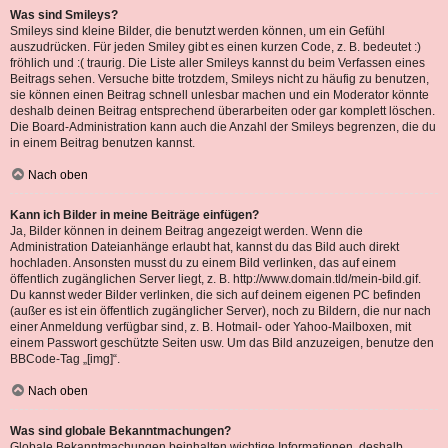
Was sind Smileys?
Smileys sind kleine Bilder, die benutzt werden können, um ein Gefühl
auszudrücken. Für jeden Smiley gibt es einen kurzen Code, z. B. bedeutet :)
fröhlich und :( traurig. Die Liste aller Smileys kannst du beim Verfassen eines
Beitrags sehen. Versuche bitte trotzdem, Smileys nicht zu häufig zu benutzen,
sie können einen Beitrag schnell unlesbar machen und ein Moderator könnte
deshalb deinen Beitrag entsprechend überarbeiten oder gar komplett löschen.
Die Board-Administration kann auch die Anzahl der Smileys begrenzen, die du
in einem Beitrag benutzen kannst.
Nach oben
Kann ich Bilder in meine Beiträge einfügen?
Ja, Bilder können in deinem Beitrag angezeigt werden. Wenn die
Administration Dateianhänge erlaubt hat, kannst du das Bild auch direkt
hochladen. Ansonsten musst du zu einem Bild verlinken, das auf einem
öffentlich zugänglichen Server liegt, z. B. http://www.domain.tld/mein-bild.gif.
Du kannst weder Bilder verlinken, die sich auf deinem eigenen PC befinden
(außer es ist ein öffentlich zugänglicher Server), noch zu Bildern, die nur nach
einer Anmeldung verfügbar sind, z. B. Hotmail- oder Yahoo-Mailboxen, mit
einem Passwort geschützte Seiten usw. Um das Bild anzuzeigen, benutze den
BBCode-Tag „[img]“.
Nach oben
Was sind globale Bekanntmachungen?
Globale Bekanntmachungen beinhalten wichtige Informationen, deshalb