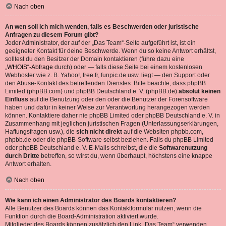
Nach oben
An wen soll ich mich wenden, falls es Beschwerden oder juristische
Anfragen zu diesem Forum gibt?
Jeder Administrator, der auf der „Das Team“-Seite aufgeführt ist, ist ein
geeigneter Kontakt für deine Beschwerde. Wenn du so keine Antwort erhältst,
solltest du den Besitzer der Domain kontaktieren (führe dazu eine
„WHOIS“-Abfrage
durch) oder — falls diese Seite bei einem kostenlosen
Webhoster wie z. B. Yahoo!, free.fr, funpic.de usw. liegt — den Support oder
den Abuse-Kontakt des betreffenden Dienstes. Bitte beachte, dass phpBB
Limited (phpBB.com) und phpBB Deutschland e. V. (phpBB.de)
absolut keinen
Einfluss
auf die Benutzung oder den oder die Benutzer der Forensoftware
haben und dafür in keiner Weise zur Verantwortung herangezogen werden
können. Kontaktiere daher nie phpBB Limited oder phpBB Deutschland e. V. in
Zusammenhang mit jeglichen juristischen Fragen (Unterlassungserklärungen,
Haftungsfragen usw.), die
sich nicht direkt
auf die Websiten phpbb.com,
phpbb.de oder die phpBB-Software selbst beziehen. Falls du phpBB Limited
oder phpBB Deutschland e. V. E-Mails schreibst, die die
Softwarenutzung
durch Dritte
betreffen, so wirst du, wenn überhaupt, höchstens eine knappe
Antwort erhalten.
Nach oben
Wie kann ich einen Administrator des Boards kontaktieren?
Alle Benutzer des Boards können das Kontaktformular nutzen, wenn die
Funktion durch die Board-Administration aktiviert wurde.
Mitglieder des Boards können zusätzlich den Link „Das Team“ verwenden.