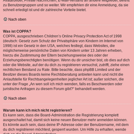
Avatarbilder, Private Nachrichten, E-Mail-Versand an andere Mitglieder, Beitritt
zu Benutzergruppen und so weiter. Wir empfehlen dir eine Anmeldung, da sie
schnell erledigt ist und dir zahlreiche Vorteile bietet.
Nach oben
Was ist COPPA?
COPPA, ausgeschrieben Children’s Online Privacy Protection Act of 1998
(deutsch: Gesetz zum Schutz der Privatsphäre von Kindern im Internet von
1998) ist ein Gesetz in den USA, welches festlegt, dass Websites, die
möglicherweise persönliche Daten von Kindern unter 13 Jahren erheben,
hierzu die Zustimmung der Eltern beziehungsweise des oder der
Erziehungsberechtigten benötigen. Wenn du dir unsicher bist, ob dies auf dich
oder die Website, auf der du dich zu registrieren versuchst, zutrifft, ziehe einen
rechtlichen Beistand zu Rate. Bitte beachte, dass phpBB Limited und der
Besitzer dieses Boards keine Rechtsberatung anbieten kann und nicht die
Anlaufstelle für Rechtsangelegenheiten jeglicher Art ist; außer solchen, die
unter der Frage „An wen soll ich mich wenden, falls es Beschwerden oder
juristische Anfragen zu diesem Forum gibt?“ behandelt werden.
Nach oben
Warum kann ich mich nicht registrieren?
Es kann sein, dass die Board-Administration die Registrierung komplett
ausgeschaltet hat, damit sich keine neuen Benutzer mehr anmelden können.
Es könnte auch sein, dass deine IP-Adresse oder der Benutzername, mit dem
du dich registrieren möchtest, gesperrt wurden. Um Hilfe zu erhalten, wende