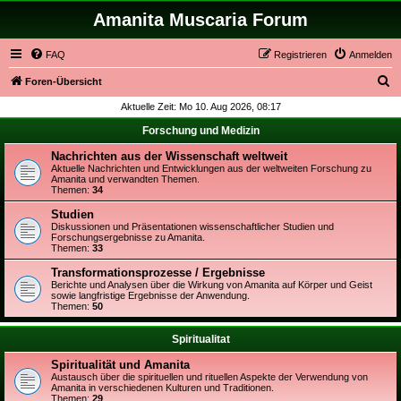
Amanita Muscaria Forum
FAQ
Registrieren
Anmelden
S
Foren-Übersicht
u
Aktuelle Zeit: Mo 10. Aug 2026, 08:17
c
Forschung und Medizin
h
Nachrichten aus der Wissenschaft weltweit
e
Aktuelle Nachrichten und Entwicklungen aus der weltweiten Forschung zu
Amanita und verwandten Themen.
Themen:
34
Studien
Diskussionen und Präsentationen wissenschaftlicher Studien und
Forschungsergebnisse zu Amanita.
Themen:
33
Transformationsprozesse / Ergebnisse
Berichte und Analysen über die Wirkung von Amanita auf Körper und Geist
sowie langfristige Ergebnisse der Anwendung.
Themen:
50
Spiritualitat
Spiritualität und Amanita
Austausch über die spirituellen und rituellen Aspekte der Verwendung von
Amanita in verschiedenen Kulturen und Traditionen.
Themen:
29