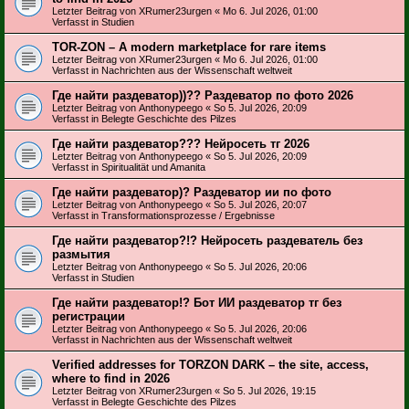
Letzter Beitrag von
XRumer23urgen
«
Mo 6. Jul 2026, 01:00
Verfasst in
Studien
TOR-ZON – A modern marketplace for rare items
Letzter Beitrag von
XRumer23urgen
«
Mo 6. Jul 2026, 01:00
Verfasst in
Nachrichten aus der Wissenschaft weltweit
Где найти раздеватор))?? Раздеватор по фото 2026
Letzter Beitrag von
Anthonypeego
«
So 5. Jul 2026, 20:09
Verfasst in
Belegte Geschichte des Pilzes
Где найти раздеватор??? Нейросеть тг 2026
Letzter Beitrag von
Anthonypeego
«
So 5. Jul 2026, 20:09
Verfasst in
Spiritualität und Amanita
Где найти раздеватор)? Раздеватор ии по фото
Letzter Beitrag von
Anthonypeego
«
So 5. Jul 2026, 20:07
Verfasst in
Transformationsprozesse / Ergebnisse
Где найти раздеватор?!? Нейросеть раздеватель без
размытия
Letzter Beitrag von
Anthonypeego
«
So 5. Jul 2026, 20:06
Verfasst in
Studien
Где найти раздеватор!? Бот ИИ раздеватор тг без
регистрации
Letzter Beitrag von
Anthonypeego
«
So 5. Jul 2026, 20:06
Verfasst in
Nachrichten aus der Wissenschaft weltweit
Verified addresses for TORZON DARK – the site, access,
where to find in 2026
Letzter Beitrag von
XRumer23urgen
«
So 5. Jul 2026, 19:15
Verfasst in
Belegte Geschichte des Pilzes