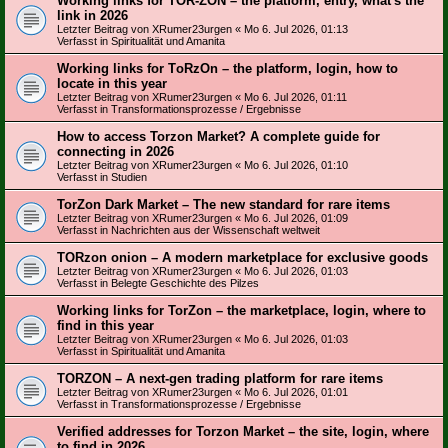
Working links for TOR-ZON – the platform, entry, what's the
link in 2026
Letzter Beitrag von
XRumer23urgen
«
Mo 6. Jul 2026, 01:13
Verfasst in
Spiritualität und Amanita
Working links for TоRzOn – the platform, login, how to
locate in this year
Letzter Beitrag von
XRumer23urgen
«
Mo 6. Jul 2026, 01:11
Verfasst in
Transformationsprozesse / Ergebnisse
How to access Torzon Market? A complete guide for
connecting in 2026
Letzter Beitrag von
XRumer23urgen
«
Mo 6. Jul 2026, 01:10
Verfasst in
Studien
TorZon Dark Market – The new standard for rare items
Letzter Beitrag von
XRumer23urgen
«
Mo 6. Jul 2026, 01:09
Verfasst in
Nachrichten aus der Wissenschaft weltweit
TORzon onion – A modern marketplace for exclusive goods
Letzter Beitrag von
XRumer23urgen
«
Mo 6. Jul 2026, 01:03
Verfasst in
Belegte Geschichte des Pilzes
Working links for TorZon – the marketplace, login, where to
find in this year
Letzter Beitrag von
XRumer23urgen
«
Mo 6. Jul 2026, 01:03
Verfasst in
Spiritualität und Amanita
ТОRZON – A next-gen trading platform for rare items
Letzter Beitrag von
XRumer23urgen
«
Mo 6. Jul 2026, 01:01
Verfasst in
Transformationsprozesse / Ergebnisse
Verified addresses for Torzon Market – the site, login, where
to find in 2026