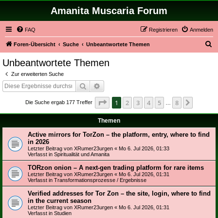
Amanita Muscaria Forum
FAQ
Registrieren
Anmelden
S
Foren-Übersicht
Suche
Unbeantwortete Themen
u
Unbeantwortete Themen
c
Zur erweiterten Suche
h
Suche
Erweiterte Suche
e
Seite
1
von
8
1
2
3
4
5
8
Nächst
Die Suche ergab 177 Treffer
…
Themen
Active mirrors for TorZon – the platform, entry, where to find
in 2026
Letzter Beitrag von
XRumer23urgen
«
Mo 6. Jul 2026, 01:33
Verfasst in
Spiritualität und Amanita
TORzon onion – A next-gen trading platform for rare items
Letzter Beitrag von
XRumer23urgen
«
Mo 6. Jul 2026, 01:31
Verfasst in
Transformationsprozesse / Ergebnisse
Verified addresses for Tor Zon – the site, login, where to find
in the current season
Letzter Beitrag von
XRumer23urgen
«
Mo 6. Jul 2026, 01:31
Verfasst in
Studien