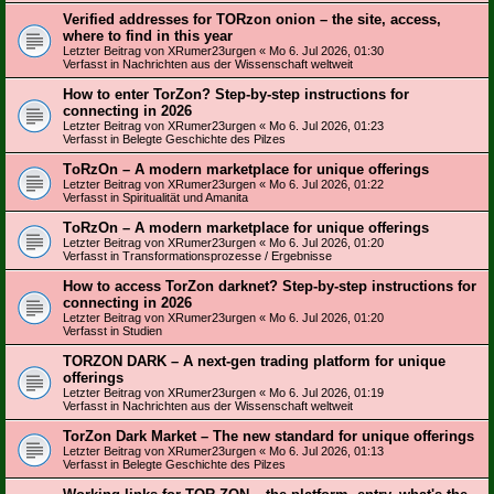
Verified addresses for TORzon onion – the site, access,
where to find in this year
Letzter Beitrag von
XRumer23urgen
«
Mo 6. Jul 2026, 01:30
Verfasst in
Nachrichten aus der Wissenschaft weltweit
How to enter TorZon? Step-by-step instructions for
connecting in 2026
Letzter Beitrag von
XRumer23urgen
«
Mo 6. Jul 2026, 01:23
Verfasst in
Belegte Geschichte des Pilzes
TоRzOn – A modern marketplace for unique offerings
Letzter Beitrag von
XRumer23urgen
«
Mo 6. Jul 2026, 01:22
Verfasst in
Spiritualität und Amanita
TоRzOn – A modern marketplace for unique offerings
Letzter Beitrag von
XRumer23urgen
«
Mo 6. Jul 2026, 01:20
Verfasst in
Transformationsprozesse / Ergebnisse
How to access TorZon darknet? Step-by-step instructions for
connecting in 2026
Letzter Beitrag von
XRumer23urgen
«
Mo 6. Jul 2026, 01:20
Verfasst in
Studien
TORZON DARK – A next-gen trading platform for unique
offerings
Letzter Beitrag von
XRumer23urgen
«
Mo 6. Jul 2026, 01:19
Verfasst in
Nachrichten aus der Wissenschaft weltweit
TorZon Dark Market – The new standard for unique offerings
Letzter Beitrag von
XRumer23urgen
«
Mo 6. Jul 2026, 01:13
Verfasst in
Belegte Geschichte des Pilzes