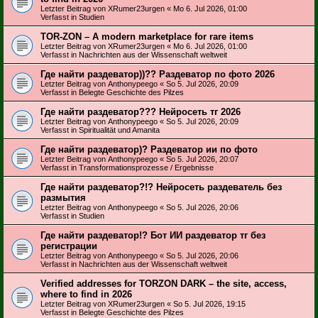
Letzter Beitrag von
XRumer23urgen
«
Mo 6. Jul 2026, 01:00
Verfasst in
Studien
TOR-ZON – A modern marketplace for rare items
Letzter Beitrag von
XRumer23urgen
«
Mo 6. Jul 2026, 01:00
Verfasst in
Nachrichten aus der Wissenschaft weltweit
Где найти раздеватор))?? Раздеватор по фото 2026
Letzter Beitrag von
Anthonypeego
«
So 5. Jul 2026, 20:09
Verfasst in
Belegte Geschichte des Pilzes
Где найти раздеватор??? Нейросеть тг 2026
Letzter Beitrag von
Anthonypeego
«
So 5. Jul 2026, 20:09
Verfasst in
Spiritualität und Amanita
Где найти раздеватор)? Раздеватор ии по фото
Letzter Beitrag von
Anthonypeego
«
So 5. Jul 2026, 20:07
Verfasst in
Transformationsprozesse / Ergebnisse
Где найти раздеватор?!? Нейросеть раздеватель без
размытия
Letzter Beitrag von
Anthonypeego
«
So 5. Jul 2026, 20:06
Verfasst in
Studien
Где найти раздеватор!? Бот ИИ раздеватор тг без
регистрации
Letzter Beitrag von
Anthonypeego
«
So 5. Jul 2026, 20:06
Verfasst in
Nachrichten aus der Wissenschaft weltweit
Verified addresses for TORZON DARK – the site, access,
where to find in 2026
Letzter Beitrag von
XRumer23urgen
«
So 5. Jul 2026, 19:15
Verfasst in
Belegte Geschichte des Pilzes