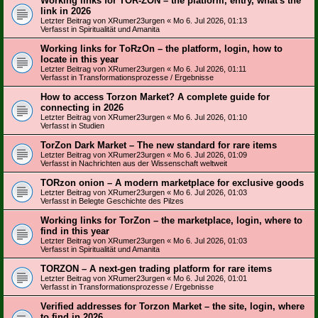
Working links for TOR-ZON – the platform, entry, what's the
link in 2026
Letzter Beitrag von
XRumer23urgen
«
Mo 6. Jul 2026, 01:13
Verfasst in
Spiritualität und Amanita
Working links for TоRzOn – the platform, login, how to
locate in this year
Letzter Beitrag von
XRumer23urgen
«
Mo 6. Jul 2026, 01:11
Verfasst in
Transformationsprozesse / Ergebnisse
How to access Torzon Market? A complete guide for
connecting in 2026
Letzter Beitrag von
XRumer23urgen
«
Mo 6. Jul 2026, 01:10
Verfasst in
Studien
TorZon Dark Market – The new standard for rare items
Letzter Beitrag von
XRumer23urgen
«
Mo 6. Jul 2026, 01:09
Verfasst in
Nachrichten aus der Wissenschaft weltweit
TORzon onion – A modern marketplace for exclusive goods
Letzter Beitrag von
XRumer23urgen
«
Mo 6. Jul 2026, 01:03
Verfasst in
Belegte Geschichte des Pilzes
Working links for TorZon – the marketplace, login, where to
find in this year
Letzter Beitrag von
XRumer23urgen
«
Mo 6. Jul 2026, 01:03
Verfasst in
Spiritualität und Amanita
ТОRZON – A next-gen trading platform for rare items
Letzter Beitrag von
XRumer23urgen
«
Mo 6. Jul 2026, 01:01
Verfasst in
Transformationsprozesse / Ergebnisse
Verified addresses for Torzon Market – the site, login, where
to find in 2026