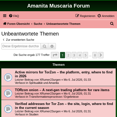
Amanita Muscaria Forum
FAQ
Registrieren
Anmelden
S
Foren-Übersicht
Suche
Unbeantwortete Themen
u
Unbeantwortete Themen
c
Zur erweiterten Suche
h
Suche
Erweiterte Suche
e
Seite
1
von
8
1
2
3
4
5
8
Nächst
Die Suche ergab 177 Treffer
…
Themen
Active mirrors for TorZon – the platform, entry, where to find
in 2026
Letzter Beitrag von
XRumer23urgen
«
Mo 6. Jul 2026, 01:33
Verfasst in
Spiritualität und Amanita
TORzon onion – A next-gen trading platform for rare items
Letzter Beitrag von
XRumer23urgen
«
Mo 6. Jul 2026, 01:31
Verfasst in
Transformationsprozesse / Ergebnisse
Verified addresses for Tor Zon – the site, login, where to find
in the current season
Letzter Beitrag von
XRumer23urgen
«
Mo 6. Jul 2026, 01:31
Verfasst in
Studien