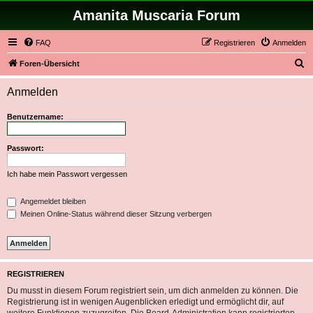
Amanita Muscaria Forum
FAQ
Registrieren
Anmelden
S
Foren-Übersicht
u
Anmelden
c
h
Benutzername:
e
Passwort:
Ich habe mein Passwort vergessen
Angemeldet bleiben
Meinen Online-Status während dieser Sitzung verbergen
REGISTRIEREN
Du musst in diesem Forum registriert sein, um dich anmelden zu können. Die
Registrierung ist in wenigen Augenblicken erledigt und ermöglicht dir, auf
weitere Funktionen zuzugreifen. Die Board-Administration kann registrierten