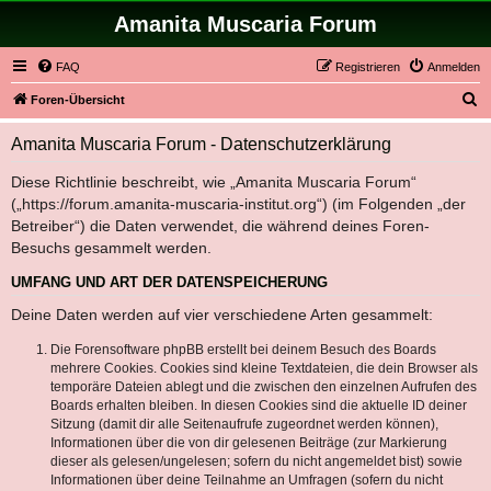
Amanita Muscaria Forum
FAQ
Registrieren
Anmelden
S
Foren-Übersicht
u
Amanita Muscaria Forum - Datenschutzerklärung
c
h
Diese Richtlinie beschreibt, wie „Amanita Muscaria Forum“
(„https://forum.amanita-muscaria-institut.org“) (im Folgenden „der
e
Betreiber“) die Daten verwendet, die während deines Foren-
Besuchs gesammelt werden.
UMFANG UND ART DER DATENSPEICHERUNG
Deine Daten werden auf vier verschiedene Arten gesammelt:
Die Forensoftware phpBB erstellt bei deinem Besuch des Boards
mehrere Cookies. Cookies sind kleine Textdateien, die dein Browser als
temporäre Dateien ablegt und die zwischen den einzelnen Aufrufen des
Boards erhalten bleiben. In diesen Cookies sind die aktuelle ID deiner
Sitzung (damit dir alle Seitenaufrufe zugeordnet werden können),
Informationen über die von dir gelesenen Beiträge (zur Markierung
dieser als gelesen/ungelesen; sofern du nicht angemeldet bist) sowie
Informationen über deine Teilnahme an Umfragen (sofern du nicht