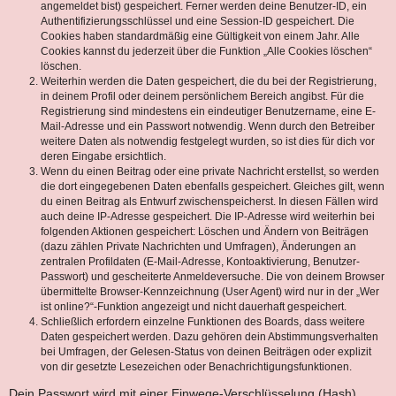
angemeldet bist) gespeichert. Ferner werden deine Benutzer-ID, ein
Authentifizierungsschlüssel und eine Session-ID gespeichert. Die
Cookies haben standardmäßig eine Gültigkeit von einem Jahr. Alle
Cookies kannst du jederzeit über die Funktion „Alle Cookies löschen“
löschen.
Weiterhin werden die Daten gespeichert, die du bei der Registrierung,
in deinem Profil oder deinem persönlichem Bereich angibst. Für die
Registrierung sind mindestens ein eindeutiger Benutzername, eine E-
Mail-Adresse und ein Passwort notwendig. Wenn durch den Betreiber
weitere Daten als notwendig festgelegt wurden, so ist dies für dich vor
deren Eingabe ersichtlich.
Wenn du einen Beitrag oder eine private Nachricht erstellst, so werden
die dort eingegebenen Daten ebenfalls gespeichert. Gleiches gilt, wenn
du einen Beitrag als Entwurf zwischenspeicherst. In diesen Fällen wird
auch deine IP-Adresse gespeichert. Die IP-Adresse wird weiterhin bei
folgenden Aktionen gespeichert: Löschen und Ändern von Beiträgen
(dazu zählen Private Nachrichten und Umfragen), Änderungen an
zentralen Profildaten (E-Mail-Adresse, Kontoaktivierung, Benutzer-
Passwort) und gescheiterte Anmeldeversuche. Die von deinem Browser
übermittelte Browser-Kennzeichnung (User Agent) wird nur in der „Wer
ist online?“-Funktion angezeigt und nicht dauerhaft gespeichert.
Schließlich erfordern einzelne Funktionen des Boards, dass weitere
Daten gespeichert werden. Dazu gehören dein Abstimmungsverhalten
bei Umfragen, der Gelesen-Status von deinen Beiträgen oder explizit
von dir gesetzte Lesezeichen oder Benachrichtigungsfunktionen.
Dein Passwort wird mit einer Einwege-Verschlüsselung (Hash)