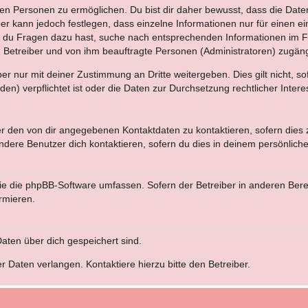
n Personen zu ermöglichen. Du bist dir daher bewusst, dass die Daten d
ber kann jedoch festlegen, dass einzelne Informationen nur für einen ei
n du Fragen dazu hast, suche nach entsprechenden Informationen im Fo
n Betreiber und von ihm beauftragte Personen (Administratoren) zugäng
r nur mit deiner Zustimmung an Dritte weitergeben. Dies gilt nicht, s
n) verpflichtet ist oder die Daten zur Durchsetzung rechtlicher Interes
er den von dir angegebenen Kontaktdaten zu kontaktieren, sofern dies 
andere Benutzer dich kontaktieren, sofern du dies in deinem persönliche
, die die phpBB-Software umfassen. Sofern der Betreiber in anderen Be
ormieren.
 Daten über dich gespeichert sind.
 Daten verlangen. Kontaktiere hierzu bitte den Betreiber.