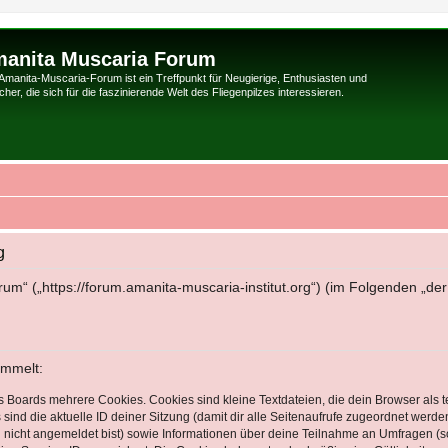
anita Muscaria Forum
Amanita-Muscaria-Forum ist ein Treffpunkt für Neugierige, Enthusiasten und
her, die sich für die faszinierende Welt des Fliegenpilzes interessieren.
g
rum“ („https://forum.amanita-muscaria-institut.org“) (im Folgenden „de
ammelt:
s Boards mehrere Cookies. Cookies sind kleine Textdateien, die dein Browser als
 sind die aktuelle ID deiner Sitzung (damit dir alle Seitenaufrufe zugeordnet werd
u nicht angemeldet bist) sowie Informationen über deine Teilnahme an Umfragen (s