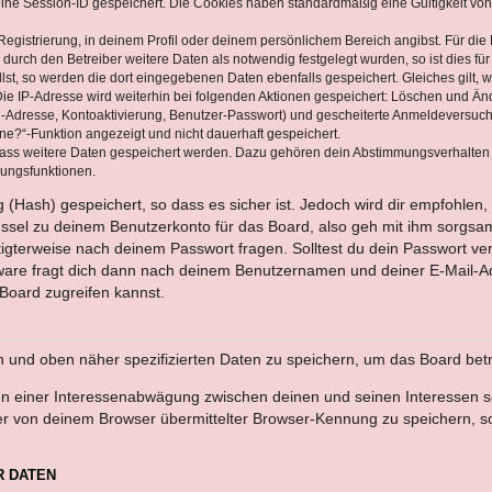
eine Session-ID gespeichert. Die Cookies haben standardmäßig eine Gültigkeit von 
Registrierung, in deinem Profil oder deinem persönlichem Bereich angibst. Für di
rch den Betreiber weitere Daten als notwendig festgelegt wurden, so ist dies für 
llst, so werden die dort eingegebenen Daten ebenfalls gespeichert. Gleiches gilt, 
Die IP-Adresse wird weiterhin bei folgenden Aktionen gespeichert: Löschen und Än
l-Adresse, Kontoaktivierung, Benutzer-Passwort) und gescheiterte Anmeldeversuch
ine?“-Funktion angezeigt und nicht dauerhaft gespeichert.
 dass weitere Daten gespeichert werden. Dazu gehören dein Abstimmungsverhalten
gungsfunktionen.
(Hash) gespeichert, so dass es sicher ist. Jedoch wird dir empfohlen, 
ssel zu deinem Benutzerkonto für das Board, also geh mit ihm sorgsam
htigterweise nach deinem Passwort fragen. Solltest du dein Passwort v
are fragt dich dann nach deinem Benutzernamen und deiner E-Mail-Ad
Board zugreifen kannst.
en und oben näher spezifizierten Daten zu speichern, um das Board bet
en einer Interessenabwägung zwischen deinen und seinen Interessen sow
r von deinem Browser übermittelter Browser-Kennung zu speichern, so
R DATEN