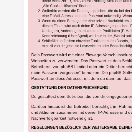
deine Benutzer-ID, ein Authentifizierungsschlüssel und 
„Alle Cookies löschen“ löschen.
Weiterhin werden die Daten gespeichert, die du bei der 
eine E-Mail-Adresse und ein Passwort notwendig. Wenn du
Wenn du einen Beitrag oder eine private Nachricht erste
diesen Fällen wird auch deine IP-Adresse gespeichert. 
Umfragen), Änderungen an zentralen Profildaten (E-Mai
Kennzeichnung (User Agent) wird nur in der „Wer ist onl
Schließlich erfordern einzelne Funktionen des Boards,
explizit von dir gesetzte Lesezeichen oder Benachrichti
Dein Passwort wird mit einer Einwege-Verschlüsselung 
Webseiten zu verwenden. Das Passwort ist dein Schlü
Betreibers, von phpBB Limited oder ein Dritter berec
mein Passwort vergessen“ benutzen. Die phpBB-Softw
Passwort an diese Adresse, mit dem du dann auf das 
GESTATTUNG DER DATENSPEICHERUNG
Du gestattest dem Betreiber, die von dir eingegeben
Darüber hinaus ist der Betreiber berechtigt, im Rahm
und Aktionen zusammen mit deiner IP-Adresse und de
Nachverfolgbarkeit notwendig ist.
REGELUNGEN BEZÜGLICH DER WEITERGABE DEINE