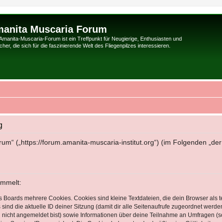
anita Muscaria Forum
Amanita-Muscaria-Forum ist ein Treffpunkt für Neugierige, Enthusiasten und
her, die sich für die faszinierende Welt des Fliegenpilzes interessieren.
g
rum“ („https://forum.amanita-muscaria-institut.org“) (im Folgenden „de
ammelt:
s Boards mehrere Cookies. Cookies sind kleine Textdateien, die dein Browser als
 sind die aktuelle ID deiner Sitzung (damit dir alle Seitenaufrufe zugeordnet werd
u nicht angemeldet bist) sowie Informationen über deine Teilnahme an Umfragen (s