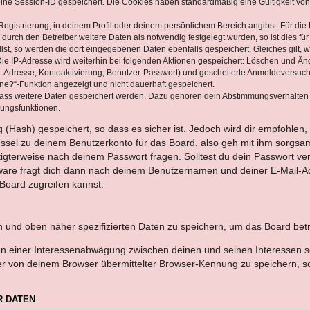
eine Session-ID gespeichert. Die Cookies haben standardmäßig eine Gültigkeit von 
Registrierung, in deinem Profil oder deinem persönlichem Bereich angibst. Für di
rch den Betreiber weitere Daten als notwendig festgelegt wurden, so ist dies für 
llst, so werden die dort eingegebenen Daten ebenfalls gespeichert. Gleiches gilt, 
Die IP-Adresse wird weiterhin bei folgenden Aktionen gespeichert: Löschen und Än
l-Adresse, Kontoaktivierung, Benutzer-Passwort) und gescheiterte Anmeldeversuch
ine?“-Funktion angezeigt und nicht dauerhaft gespeichert.
 dass weitere Daten gespeichert werden. Dazu gehören dein Abstimmungsverhalten
gungsfunktionen.
(Hash) gespeichert, so dass es sicher ist. Jedoch wird dir empfohlen, 
ssel zu deinem Benutzerkonto für das Board, also geh mit ihm sorgsam
htigterweise nach deinem Passwort fragen. Solltest du dein Passwort v
are fragt dich dann nach deinem Benutzernamen und deiner E-Mail-Ad
Board zugreifen kannst.
en und oben näher spezifizierten Daten zu speichern, um das Board bet
en einer Interessenabwägung zwischen deinen und seinen Interessen sow
r von deinem Browser übermittelter Browser-Kennung zu speichern, so
R DATEN