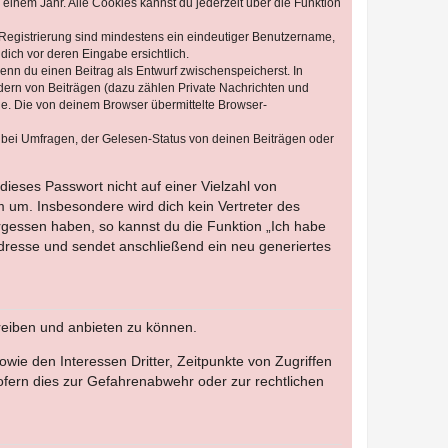
einem Jahr. Alle Cookies kannst du jederzeit über die Funktion
e Registrierung sind mindestens ein eindeutiger Benutzername,
dich vor deren Eingabe ersichtlich.
wenn du einen Beitrag als Entwurf zwischenspeicherst. In
dern von Beiträgen (dazu zählen Private Nachrichten und
e. Die von deinem Browser übermittelte Browser-
 bei Umfragen, der Gelesen-Status von deinen Beiträgen oder
dieses Passwort nicht auf einer Vielzahl von
 um. Insbesondere wird dich kein Vertreter des
ergessen haben, so kannst du die Funktion „Ich habe
resse und sendet anschließend ein neu generiertes
reiben und anbieten zu können.
ie den Interessen Dritter, Zeitpunkte von Zugriffen
fern dies zur Gefahrenabwehr oder zur rechtlichen