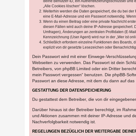
deine Benutzer-ID, ein Authentifizierungsschlüssel und 
„Alle Cookies löschen“ löschen.
Weiterhin werden die Daten gespeichert, die du bei der 
eine E-Mail-Adresse und ein Passwort notwendig. Wenn du
Wenn du einen Beitrag oder eine private Nachricht erste
diesen Fällen wird auch deine IP-Adresse gespeichert. 
Umfragen), Änderungen an zentralen Profildaten (E-Mai
Kennzeichnung (User Agent) wird nur in der „Wer ist onl
Schließlich erfordern einzelne Funktionen des Boards,
explizit von dir gesetzte Lesezeichen oder Benachrichti
Dein Passwort wird mit einer Einwege-Verschlüsselung 
Webseiten zu verwenden. Das Passwort ist dein Schlü
Betreibers, von phpBB Limited oder ein Dritter berec
mein Passwort vergessen“ benutzen. Die phpBB-Softw
Passwort an diese Adresse, mit dem du dann auf das 
GESTATTUNG DER DATENSPEICHERUNG
Du gestattest dem Betreiber, die von dir eingegeben
Darüber hinaus ist der Betreiber berechtigt, im Rahm
und Aktionen zusammen mit deiner IP-Adresse und de
Nachverfolgbarkeit notwendig ist.
REGELUNGEN BEZÜGLICH DER WEITERGABE DEINE