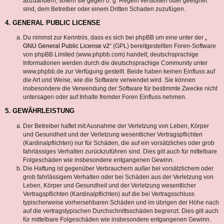
abzuändern, sofern sie gegen o. g. Regeln verstoßen oder geeignet
sind, dem Betreiber oder einem Dritten Schaden zuzufügen.
4. GENERAL PUBLIC LICENSE
Du nimmst zur Kenntnis, dass es sich bei phpBB um eine unter der „
GNU General Public License v2
“ (GPL) bereitgestellten Foren-Software
von phpBB Limited (www.phpbb.com) handelt; deutschsprachige
Informationen werden durch die deutschsprachige Community unter
www.phpbb.de zur Verfügung gestellt. Beide haben keinen Einfluss auf
die Art und Weise, wie die Software verwendet wird. Sie können
insbesondere die Verwendung der Software für bestimmte Zwecke nicht
untersagen oder auf Inhalte fremder Foren Einfluss nehmen.
5. GEWÄHRLEISTUNG
Der Betreiber haftet mit Ausnahme der Verletzung von Leben, Körper
und Gesundheit und der Verletzung wesentlicher Vertragspflichten
(Kardinalpflichten) nur für Schäden, die auf ein vorsätzliches oder grob
fahrlässiges Verhalten zurückzuführen sind. Dies gilt auch für mittelbare
Folgeschäden wie insbesondere entgangenen Gewinn.
Die Haftung ist gegenüber Verbrauchern außer bei vorsätzlichem oder
grob fahrlässigem Verhalten oder bei Schäden aus der Verletzung von
Leben, Körper und Gesundheit und der Verletzung wesentlicher
Vertragspflichten (Kardinalpflichten) auf die bei Vertragsschluss
typischerweise vorhersehbaren Schäden und im übrigen der Höhe nach
auf die vertragstypischen Durchschnittsschäden begrenzt. Dies gilt auch
für mittelbare Folgeschäden wie insbesondere entgangenen Gewinn.