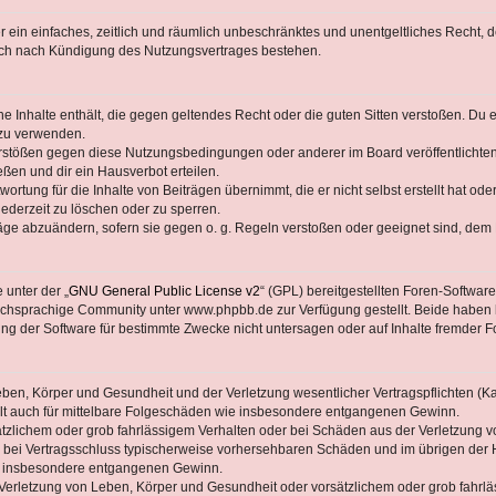
ber ein einfaches, zeitlich und räumlich unbeschränktes und unentgeltliches Recht
auch nach Kündigung des Nutzungsvertrages bestehen.
ine Inhalte enthält, die gegen geltendes Recht oder die guten Sitten verstoßen. Du 
 zu verwenden.
erstößen gegen diese Nutzungsbedingungen oder anderer im Board veröffentlichte
ßen und dir ein Hausverbot erteilen.
ortung für die Inhalte von Beiträgen übernimmt, die er nicht selbst erstellt hat od
jederzeit zu löschen oder zu sperren.
räge abzuändern, sofern sie gegen o. g. Regeln verstoßen oder geeignet sind, dem
 unter der „
GNU General Public License v2
“ (GPL) bereitgestellten Foren-Softwa
chsprachige Community unter www.phpbb.de zur Verfügung gestellt. Beide haben ke
g der Software für bestimmte Zwecke nicht untersagen oder auf Inhalte fremder F
ben, Körper und Gesundheit und der Verletzung wesentlicher Vertragspflichten (Kard
gilt auch für mittelbare Folgeschäden wie insbesondere entgangenen Gewinn.
ätzlichem oder grob fahrlässigem Verhalten oder bei Schäden aus der Verletzung 
 die bei Vertragsschluss typischerweise vorhersehbaren Schäden und im übrigen de
wie insbesondere entgangenen Gewinn.
erletzung von Leben, Körper und Gesundheit oder vorsätzlichem oder grob fahrläs