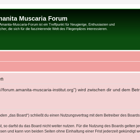
anita Muscaria Forum
Amanita-Muscaria-Forum ist ein Treffpunkt für Neugierige, Enthusiasten und
her, die sich für die faszinierende Welt des Fliegenpilzes interessieren.
en
://forum.amanita-muscaria-institut.org“) wird zwischen dir und dem Bet
den „das Board“) schließt du einen Nutzungsvertrag mit dem Betreiber des Boards a
 so darfst du das Board nicht weiter nutzen. Für die Nutzung des Boards gelten jew
sen und kann von beiden Seiten ohne Einhaltung einer Frist jederzeit gekündigt w