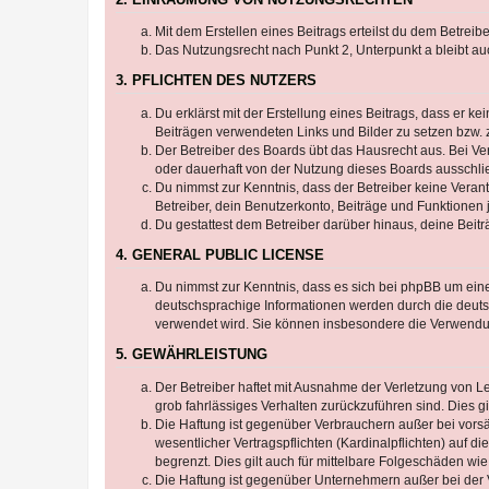
Mit dem Erstellen eines Beitrags erteilst du dem Betrei
Das Nutzungsrecht nach Punkt 2, Unterpunkt a bleibt 
3. PFLICHTEN DES NUTZERS
Du erklärst mit der Erstellung eines Beitrags, dass er ke
Beiträgen verwendeten Links und Bilder zu setzen bzw.
Der Betreiber des Boards übt das Hausrecht aus. Bei V
oder dauerhaft von der Nutzung dieses Boards ausschlie
Du nimmst zur Kenntnis, dass der Betreiber keine Verantw
Betreiber, dein Benutzerkonto, Beiträge und Funktionen 
Du gestattest dem Betreiber darüber hinaus, deine Beit
4. GENERAL PUBLIC LICENSE
Du nimmst zur Kenntnis, dass es sich bei phpBB um eine
deutschsprachige Informationen werden durch die deuts
verwendet wird. Sie können insbesondere die Verwendun
5. GEWÄHRLEISTUNG
Der Betreiber haftet mit Ausnahme der Verletzung von Le
grob fahrlässiges Verhalten zurückzuführen sind. Dies 
Die Haftung ist gegenüber Verbrauchern außer bei vors
wesentlicher Vertragspflichten (Kardinalpflichten) auf
begrenzt. Dies gilt auch für mittelbare Folgeschäden 
Die Haftung ist gegenüber Unternehmern außer bei der V