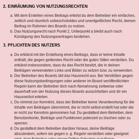
2. EINRÄUMUNG VON NUTZUNGSRECHTEN
Mit dem Erstellen eines Beitrags erteilst du dem Betreiber ein einfaches,
zeitlich und räumlich unbeschränktes und unentgeltliches Recht, deinen
Beitrag im Rahmen des Boards zu nutzen.
Das Nutzungsrecht nach Punkt 2, Unterpunkt a bleibt auch nach
Kündigung des Nutzungsvertrages bestehen.
3. PFLICHTEN DES NUTZERS
Du erklärst mit der Erstellung eines Beitrags, dass er keine Inhalte
enthält, die gegen geltendes Recht oder die guten Sitten verstoßen. Du
erklärst insbesondere, dass du das Recht besitzt, die in deinen
Beiträgen verwendeten Links und Bilder zu setzen bzw. zu verwenden.
Der Betreiber des Boards übt das Hausrecht aus. Bei Verstößen gegen
diese Nutzungsbedingungen oder anderer im Board veröffentlichten
Regeln kann der Betreiber dich nach Abmahnung zeitweise oder
dauerhaft von der Nutzung dieses Boards ausschließen und dir ein
Hausverbot erteilen.
Du nimmst zur Kenntnis, dass der Betreiber keine Verantwortung für die
Inhalte von Beiträgen übernimmt, die er nicht selbst erstellt hat oder die
er nicht zur Kenntnis genommen hat. Du gestattest dem Betreiber, dein
Benutzerkonto, Beiträge und Funktionen jederzeit zu löschen oder zu
sperren.
Du gestattest dem Betreiber darüber hinaus, deine Beiträge
abzuändern, sofern sie gegen o. g. Regeln verstoßen oder geeignet
sind, dem Betreiber oder einem Dritten Schaden zuzufügen.