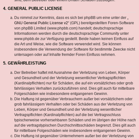
4. GENERAL PUBLIC LICENSE
Du nimmst zur Kenntnis, dass es sich bei phpBB um eine unter der „
GNU General Public License v2
“ (GPL) bereitgestellten Foren-Software
von phpBB Limited (www.phpbb.com) handelt; deutschsprachige
Informationen werden durch die deutschsprachige Community unter
www.phpbb.de zur Verfügung gestellt. Beide haben keinen Einfluss auf
die Art und Weise, wie die Software verwendet wird. Sie können
insbesondere die Verwendung der Software für bestimmte Zwecke nicht
untersagen oder auf Inhalte fremder Foren Einfluss nehmen.
5. GEWÄHRLEISTUNG
Der Betreiber haftet mit Ausnahme der Verletzung von Leben, Körper
und Gesundheit und der Verletzung wesentlicher Vertragspflichten
(Kardinalpflichten) nur für Schäden, die auf ein vorsätzliches oder grob
fahrlässiges Verhalten zurückzuführen sind. Dies gilt auch für mittelbare
Folgeschäden wie insbesondere entgangenen Gewinn.
Die Haftung ist gegenüber Verbrauchern außer bei vorsätzlichem oder
grob fahrlässigem Verhalten oder bei Schäden aus der Verletzung von
Leben, Körper und Gesundheit und der Verletzung wesentlicher
Vertragspflichten (Kardinalpflichten) auf die bei Vertragsschluss
typischerweise vorhersehbaren Schäden und im übrigen der Höhe nach
auf die vertragstypischen Durchschnittsschäden begrenzt. Dies gilt auch
für mittelbare Folgeschäden wie insbesondere entgangenen Gewinn.
Die Haftung ist gegenüber Unternehmern außer bei der Verletzung von