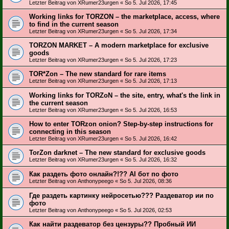
Letzter Beitrag von
XRumer23urgen
«
So 5. Jul 2026, 17:45
Working links for ТОRZON – the marketplace, access, where
to find in the current season
Letzter Beitrag von
XRumer23urgen
«
So 5. Jul 2026, 17:34
TORZON MARKET – A modern marketplace for exclusive
goods
Letzter Beitrag von
XRumer23urgen
«
So 5. Jul 2026, 17:23
TOR*Zon – The new standard for rare items
Letzter Beitrag von
XRumer23urgen
«
So 5. Jul 2026, 17:13
Working links for TORZoN – the site, entry, what's the link in
the current season
Letzter Beitrag von
XRumer23urgen
«
So 5. Jul 2026, 16:53
How to enter TORzon onion? Step-by-step instructions for
connecting in this season
Letzter Beitrag von
XRumer23urgen
«
So 5. Jul 2026, 16:42
TorZon darknet – The new standard for exclusive goods
Letzter Beitrag von
XRumer23urgen
«
So 5. Jul 2026, 16:32
Как раздеть фото онлайн?!?? AI бот по фото
Letzter Beitrag von
Anthonypeego
«
So 5. Jul 2026, 08:36
Где раздеть картинку нейросетью??? Раздеватор ии по
фото
Letzter Beitrag von
Anthonypeego
«
So 5. Jul 2026, 02:53
Как найти раздеватор без цензуры?? Пробный ИИ