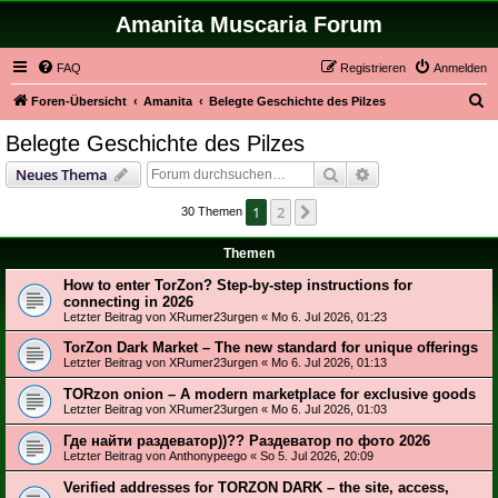
Amanita Muscaria Forum
FAQ
Registrieren
Anmelden
S
Foren-Übersicht
Amanita
Belegte Geschichte des Pilzes
u
Belegte Geschichte des Pilzes
c
Suche
Erweiterte Suche
Neues Thema
h
e
1
2
Nächste
30 Themen
Themen
How to enter TorZon? Step-by-step instructions for
connecting in 2026
Letzter Beitrag von
XRumer23urgen
«
Mo 6. Jul 2026, 01:23
TorZon Dark Market – The new standard for unique offerings
Letzter Beitrag von
XRumer23urgen
«
Mo 6. Jul 2026, 01:13
TORzon onion – A modern marketplace for exclusive goods
Letzter Beitrag von
XRumer23urgen
«
Mo 6. Jul 2026, 01:03
Где найти раздеватор))?? Раздеватор по фото 2026
Letzter Beitrag von
Anthonypeego
«
So 5. Jul 2026, 20:09
Verified addresses for TORZON DARK – the site, access,