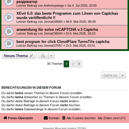
раздеватор
Letzter Beitrag von
Anthonypeego
«
Sa 4. Jul 2026, 20:55
XEvil 6.0: das beste Programm zum Lösen von Captchas
wurde veröffentlicht !!
Letzter Beitrag von
JennaOi8565
«
Mi 6. Mai 2026, 08:49
anwendung für solve reCAPTCHA v.3 Captcha
Letzter Beitrag von
JennaOi6044
«
Di 5. Mai 2026, 18:23
best program for click CloudFlare TurnsTile captcha
Letzter Beitrag von
JennaOi7557
«
Di 5. Mai 2026, 03:41
Neues Thema
1
2
Nächste
30 Themen
Gehe zu
BERECHTIGUNGEN IN DIESEM FORUM
Du darfst
keine
neuen Themen in diesem Forum erstellen.
Du darfst
keine
Antworten zu Themen in diesem Forum erstellen.
Du darfst deine Beiträge in diesem Forum
nicht
ändern.
Du darfst deine Beiträge in diesem Forum
nicht
löschen.
Du darfst
keine
Dateianhänge in diesem Forum erstellen.
Foren-Übersicht
Kontakt
Alle Cookies löschen
Alle Zeiten sind
UTC
Amanita Muscaria Institut 2024©