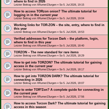
where to find in 2026
Letzter Beitrag von
XRumer23urgen
«
So 5. Jul 2026, 19:15
How to access TORzon onion? The ultimate tutorial for
logging in in the current year
Letzter Beitrag von
XRumer23urgen
«
So 5. Jul 2026, 19:04
Working links for TOR-ZON – the site, entry, where to find in
this year
Letzter Beitrag von
XRumer23urgen
«
So 5. Jul 2026, 18:53
Verified addresses for Torzon Dark – the platform, login,
where to find in this year
Letzter Beitrag von
XRumer23urgen
«
So 5. Jul 2026, 18:40
ТОRZON – The new standard for rare items
Letzter Beitrag von
XRumer23urgen
«
So 5. Jul 2026, 18:29
How to get into ТОRZON? The ultimate tutorial for gaining
access in the current year
Letzter Beitrag von
XRumer23urgen
«
So 5. Jul 2026, 18:17
How to get into TORZON DARK? The ultimate tutorial for
connecting in 2026
Letzter Beitrag von
XRumer23urgen
«
So 5. Jul 2026, 18:07
How to enter TOR*Zon? A complete guide for connecting in
the current year
Letzter Beitrag von
XRumer23urgen
«
So 5. Jul 2026, 17:56
How to access Torzon Dark? The ultimate tutorial for gaining
access in this season