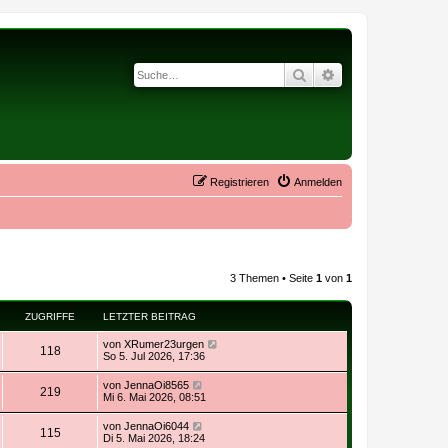
Suche
Erweiterte Suche
Registrieren
Anmelden
3 Themen • Seite
1
von
1
ZUGRIFFE
LETZTER BEITRAG
von
XRumer23urgen
118
So 5. Jul 2026, 17:36
von
JennaOi8565
219
Mi 6. Mai 2026, 08:51
von
JennaOi6044
115
Di 5. Mai 2026, 18:24