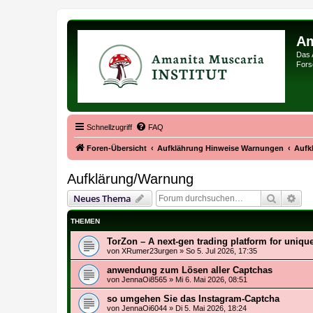
Am
Das 
Forsc
Schnellzugriff
FAQ
Foren-Übersicht
Aufklährung Hinweise Warnungen
Aufk
Aufklärung/Warnung
Suche
Erw
Neues Thema
THEMEN
TorZon – A next-gen trading platform for unique
von
XRumer23urgen
»
So 5. Jul 2026, 17:35
anwendung zum Lösen aller Captchas
von
JennaOi8565
»
Mi 6. Mai 2026, 08:51
so umgehen Sie das Instagram-Captcha
von
JennaOi6044
»
Di 5. Mai 2026, 18:24