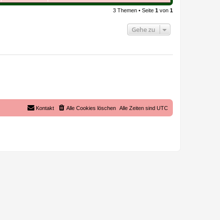
3 Themen • Seite
1
von
1
Gehe zu
Kontakt
Alle Cookies löschen
Alle Zeiten sind
UTC