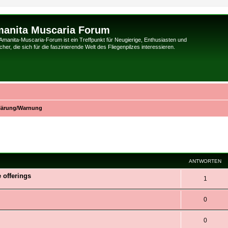
anita Muscaria Forum
Amanita-Muscaria-Forum ist ein Treffpunkt für Neugierige, Enthusiasten und
her, die sich für die faszinierende Welt des Fliegenpilzes interessieren.
lärung/Warnung
eiterte Suche
ANTWORTEN
 offerings
1
0
0