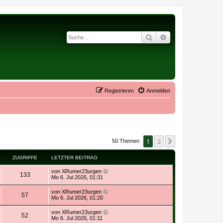
Suche
Erweiterte Suche
Registrieren
Anmelden
1
2
Nächste
50 Themen
ZUGRIFFE
LETZTER BEITRAG
von
XRumer23urgen
133
Mo 6. Jul 2026, 01:31
von
XRumer23urgen
57
Mo 6. Jul 2026, 01:20
von
XRumer23urgen
52
Mo 6. Jul 2026, 01:11