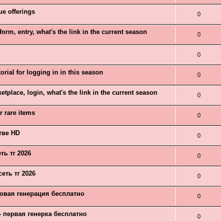
ue offerings
0
form, entry, what's the link in the current season
0
0
ial for logging in in this season
0
tplace, login, what's the link in the current season
0
r rare items
0
тве HD
0
ть тг 2026
0
еть тг 2026
0
товая генерация бесплатно
0
- первая генерка бесплатно
0