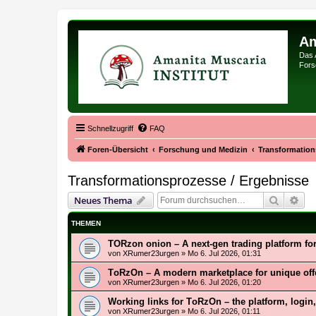
Am
Das 
Forsc
Schnellzugriff
FAQ
Foren-Übersicht
Forschung und Medizin
Transformation
Transformationsprozesse / Ergebnisse
Suche
Erw
Neues Thema
THEMEN
TORzon onion – A next-gen trading platform for
von
XRumer23urgen
»
Mo 6. Jul 2026, 01:31
TоRzOn – A modern marketplace for unique off
von
XRumer23urgen
»
Mo 6. Jul 2026, 01:20
Working links for TоRzOn – the platform, login,
von
XRumer23urgen
»
Mo 6. Jul 2026, 01:11