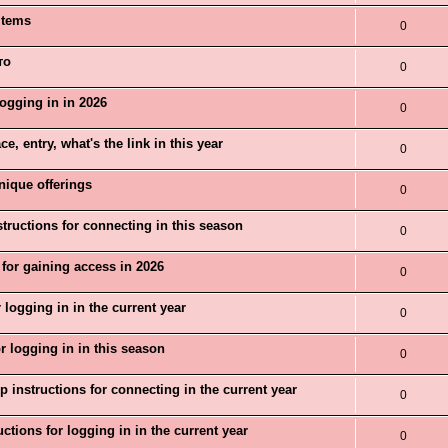
items
0
то
0
ogging in in 2026
0
, entry, what's the link in this year
0
nique offerings
0
tructions for connecting in this season
0
 for gaining access in 2026
0
 logging in in the current year
0
r logging in in this season
0
 instructions for connecting in the current year
0
ctions for logging in in the current year
0