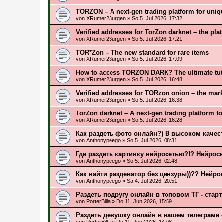
ТОRZON – A next-gen trading platform for uniq
von
XRumer23urgen
»
So 5. Jul 2026, 17:32
Verified addresses for TorZon darknet – the plat
von
XRumer23urgen
»
So 5. Jul 2026, 17:21
TOR*Zon – The new standard for rare items
von
XRumer23urgen
»
So 5. Jul 2026, 17:09
How to access TORZON DARK? The ultimate tutor
von
XRumer23urgen
»
So 5. Jul 2026, 16:48
Verified addresses for TORzon onion – the marke
von
XRumer23urgen
»
So 5. Jul 2026, 16:38
TorZon darknet – A next-gen trading platform fo
von
XRumer23urgen
»
So 5. Jul 2026, 16:28
Как раздеть фото онлайн?) В высоком качес
von
Anthonypeego
»
So 5. Jul 2026, 08:31
Где раздеть картинку нейросетью?!? Нейросе
von
Anthonypeego
»
So 5. Jul 2026, 02:48
Как найти раздеватор без цензуры))?? Нейрос
von
Anthonypeego
»
Sa 4. Jul 2026, 20:51
Раздеть подругу онлайн в топовом ТГ - стар
von
PorterBilla
»
Do 11. Jun 2026, 15:59
Раздеть девушку онлайн в нашем телеграме 
von
PorterBilla
»
Do 11. Jun 2026, 14:08