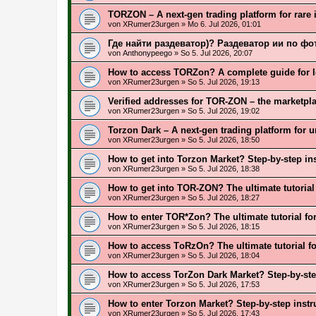
ТОRZON – A next-gen trading platform for rare 
von
XRumer23urgen
»
Mo 6. Jul 2026, 01:01
Где найти раздеватор)? Раздеватор ии по фо
von
Anthonypeego
»
So 5. Jul 2026, 20:07
How to access TORZon? A complete guide for l
von
XRumer23urgen
»
So 5. Jul 2026, 19:13
Verified addresses for TOR-ZON – the marketplace
von
XRumer23urgen
»
So 5. Jul 2026, 19:02
Torzon Dark – A next-gen trading platform for u
von
XRumer23urgen
»
So 5. Jul 2026, 18:50
How to get into Torzon Market? Step-by-step ins
von
XRumer23urgen
»
So 5. Jul 2026, 18:38
How to get into TOR-ZON? The ultimate tutorial
von
XRumer23urgen
»
So 5. Jul 2026, 18:27
How to enter TOR*Zon? The ultimate tutorial for
von
XRumer23urgen
»
So 5. Jul 2026, 18:15
How to access TоRzOn? The ultimate tutorial fo
von
XRumer23urgen
»
So 5. Jul 2026, 18:04
How to access TorZon Dark Market? Step-by-step
von
XRumer23urgen
»
So 5. Jul 2026, 17:53
How to enter Torzon Market? Step-by-step instru
von
XRumer23urgen
»
So 5. Jul 2026, 17:43