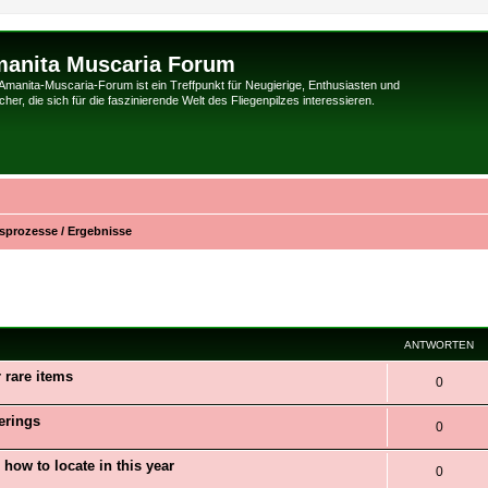
anita Muscaria Forum
Amanita-Muscaria-Forum ist ein Treffpunkt für Neugierige, Enthusiasten und
her, die sich für die faszinierende Welt des Fliegenpilzes interessieren.
sprozesse / Ergebnisse
eiterte Suche
ANTWORTEN
 rare items
0
erings
0
 how to locate in this year
0