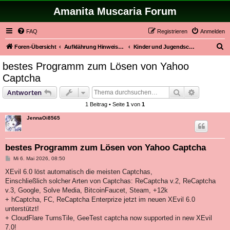
Amanita Muscaria Forum
FAQ
Registrieren
Anmelden
S
Foren-Übersicht
Aufklährung Hinweise Warnungen
Kinder und Jugendschutz
u
bestes Programm zum Lösen von Yahoo
c
Captcha
h
Suche
Erweiterte
Antworten
e
1 Beitrag • Seite
1
von
1
JennaOi8565
bestes Programm zum Lösen von Yahoo Captcha
B
Mi 6. Mai 2026, 08:50
e
i
XEvil 6.0 löst automatisch die meisten Captchas,
t
Einschließlich solcher Arten von Captchas: ReCaptcha v.2, ReCaptcha
r
a
v.3, Google, Solve Media, BitcoinFaucet, Steam, +12k
g
+ hCaptcha, FC, ReCaptcha Enterprize jetzt im neuen XEvil 6.0
unterstützt!
+ CloudFlare TurnsTile, GeeTest captcha now supported in new XEvil
7.0!