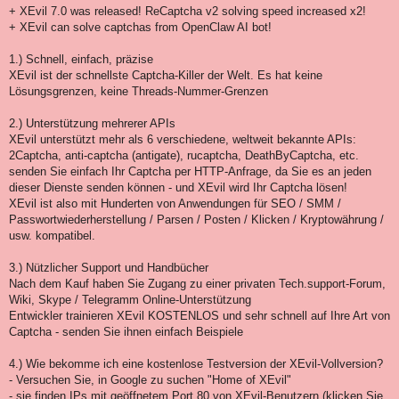
+ XEvil 7.0 was released! ReCaptcha v2 solving speed increased x2!
+ XEvil can solve captchas from OpenClaw AI bot!
1.) Schnell, einfach, präzise
XEvil ist der schnellste Captcha-Killer der Welt. Es hat keine
Lösungsgrenzen, keine Threads-Nummer-Grenzen
2.) Unterstützung mehrerer APIs
XEvil unterstützt mehr als 6 verschiedene, weltweit bekannte APIs:
2Captcha, anti-captcha (antigate), rucaptcha, DeathByCaptcha, etc.
senden Sie einfach Ihr Captcha per HTTP-Anfrage, da Sie es an jeden
dieser Dienste senden können - und XEvil wird Ihr Captcha lösen!
XEvil ist also mit Hunderten von Anwendungen für SEO / SMM /
Passwortwiederherstellung / Parsen / Posten / Klicken / Kryptowährung /
usw. kompatibel.
3.) Nützlicher Support und Handbücher
Nach dem Kauf haben Sie Zugang zu einer privaten Tech.support-Forum,
Wiki, Skype / Telegramm Online-Unterstützung
Entwickler trainieren XEvil KOSTENLOS und sehr schnell auf Ihre Art von
Captcha - senden Sie ihnen einfach Beispiele
4.) Wie bekomme ich eine kostenlose Testversion der XEvil-Vollversion?
- Versuchen Sie, in Google zu suchen "Home of XEvil"
- sie finden IPs mit geöffnetem Port 80 von XEvil-Benutzern (klicken Sie